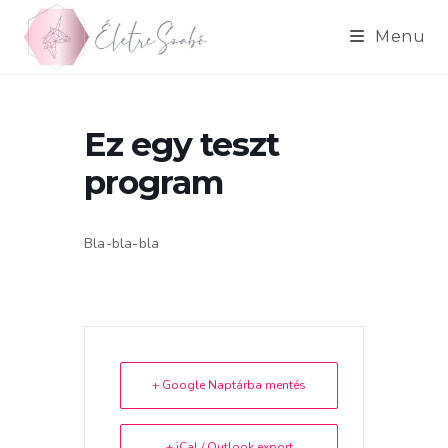
Skip
to
Menu
content
Ez egy teszt
program
Bla-bla-bla
+ Google Naptárba mentés
+ iCal / Outlook export