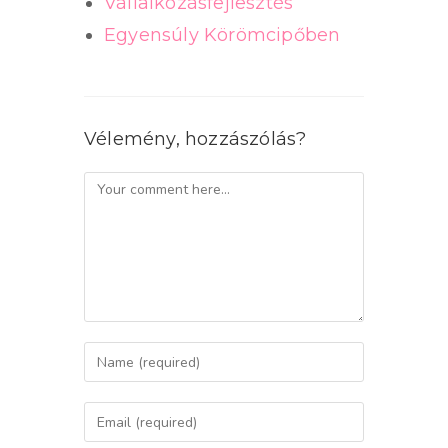
Vállalkozásfejlesztés
Egyensúly Körömcipőben
Vélemény, hozzászólás?
Comment
Enter
your
name
Enter
or
your