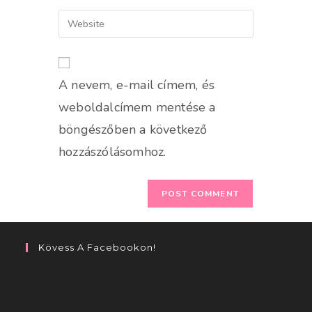
username
email
Enter
to
address
your
comment
to
website
comment
URL
A nevem, e-mail címem, és
(optional)
weboldalcímem mentése a
böngészőben a következő
hozzászólásomhoz.
Kövess A Facebookon!