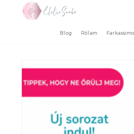
Skip
to
content
Blog
Rólam
Farkassim