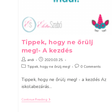
Tippek, hogy ne őrülj
meg!- A kezdés
Post
Post
andi
2020.03.25.
author:
published:
Post
Post
Tippek, hogy ne őrülj meg!
0 Comments
category:
comments:
Tippek, hogy ne őrülj meg! - a kezdés Az
iskolabezárás…
Tippek,
Continue Reading
Hogy
Ne
Őrülj