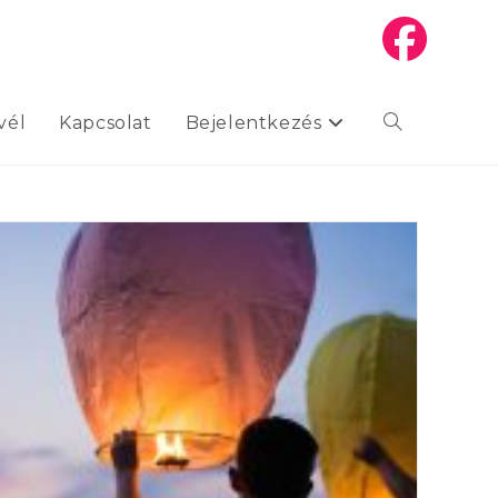
vél
Kapcsolat
Bejelentkezés
Toggle
website
search