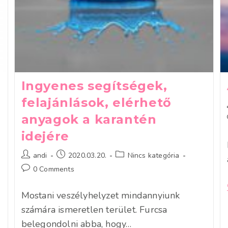
Ingyenes segítségek,
felajánlások, elérhető
anyagok a karantén
idejére
Post
Post
Post
andi
2020.03.20.
Nincs kategória
author:
published:
category:
Post
0 Comments
comments:
Mostani veszélyhelyzet mindannyiunk
számára ismeretlen terület. Furcsa
belegondolni abba, hogy…