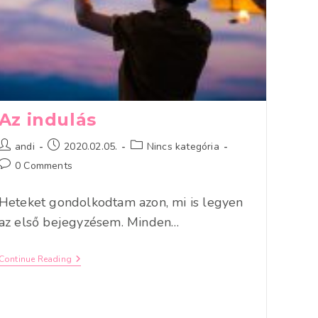
Az indulás
Post
Post
Post
andi
2020.02.05.
Nincs kategória
author:
published:
category:
Post
0 Comments
comments:
Heteket gondolkodtam azon, mi is legyen
az első bejegyzésem. Minden…
Az
Continue Reading
Indulás