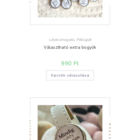
Léleksimogató
,
Péklapát
Választható extra bogyók
990
Ft
Ennek
Opciók választása
a
terméknek
több
variációja
van.
A
változatok
a
termékoldalon
választhatók
ki