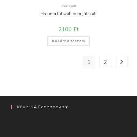
Péklapát
Ha nem látszol, nem játszol!
2100
Ft
Kosárba teszem
1
2
Kövess A Facebookon!