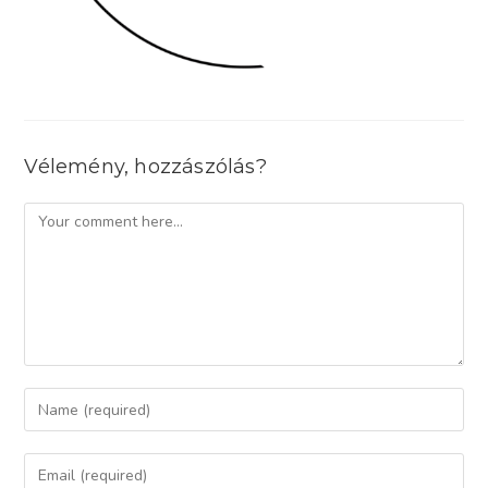
Vélemény, hozzászólás?
Comment
Enter
your
name
Enter
or