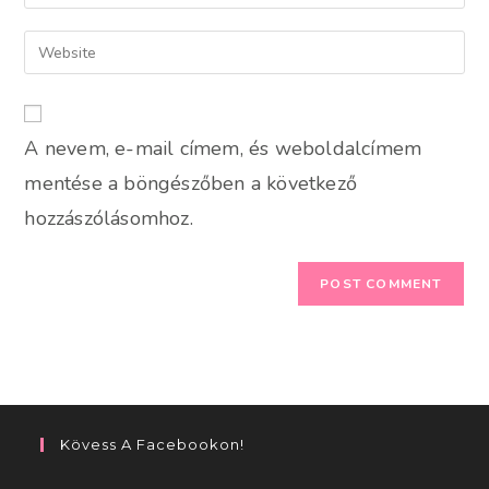
your
username
email
Enter
to
address
your
comment
to
website
comment
URL
A nevem, e-mail címem, és weboldalcímem
(optional)
mentése a böngészőben a következő
hozzászólásomhoz.
Kövess A Facebookon!