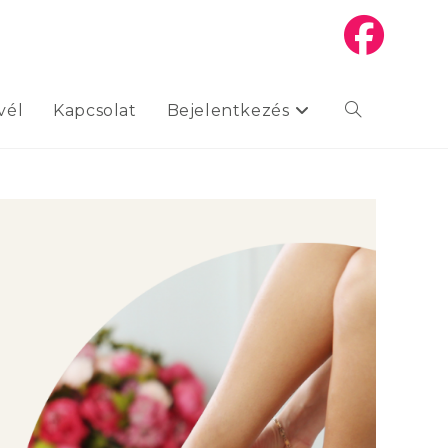
vél
Kapcsolat
Bejelentkezés
Toggle
website
search