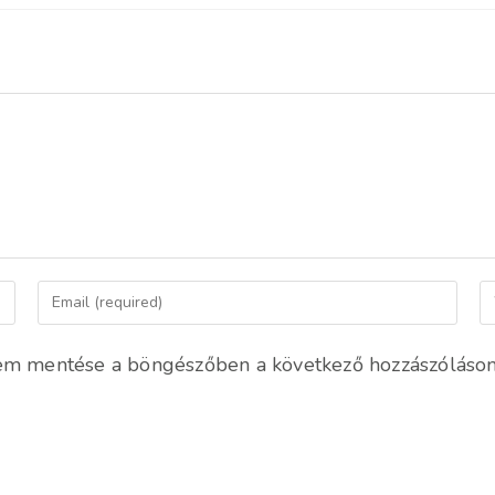
Enter
En
your
yo
email
we
em mentése a böngészőben a következő hozzászóláso
address
U
to
(o
comment