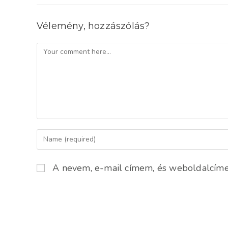
Vélemény, hozzászólás?
Comment
Enter
your
name
A nevem, e-mail címem, és weboldalcím
or
username
to
comment