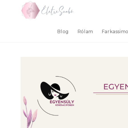
Skip
to
content
Blog
Rólam
Farkassim