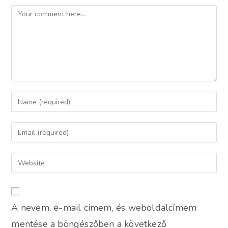
Comment
Enter
your
name
Enter
or
your
username
email
Enter
to
address
your
comment
to
website
comment
URL
A nevem, e-mail címem, és weboldalcímem
(optional)
mentése a böngészőben a következő