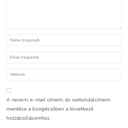
Enter
your
name
Enter
or
your
username
email
Enter
to
address
your
comment
to
website
comment
URL
A nevem, e-mail címem, és weboldalcímem
(optional)
mentése a böngészőben a következő
hozzászólásomhoz.