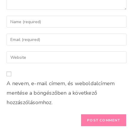
Enter
your
name
Enter
or
your
username
email
Enter
to
address
your
comment
to
website
comment
URL
A nevem, e-mail címem, és weboldalcímem
(optional)
mentése a böngészőben a következő
hozzászólásomhoz.