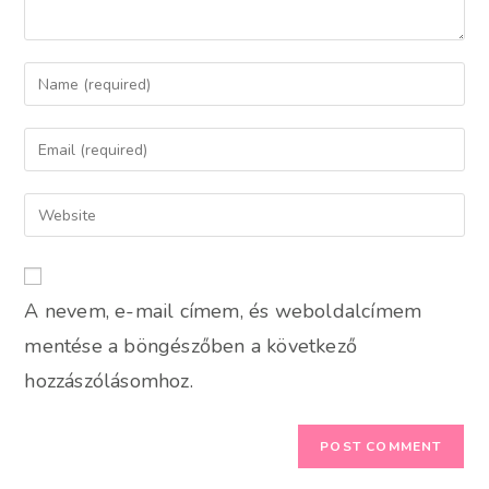
Enter
your
name
Enter
or
your
username
email
Enter
to
address
your
comment
to
website
comment
URL
A nevem, e-mail címem, és weboldalcímem
(optional)
mentése a böngészőben a következő
hozzászólásomhoz.