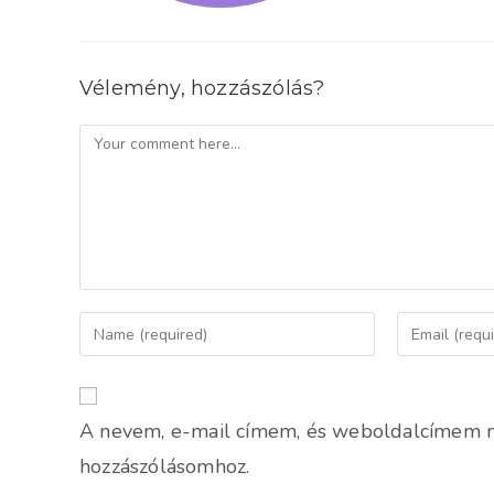
Vélemény, hozzászólás?
Comment
Enter
Enter
your
your
name
email
or
address
A nevem, e-mail címem, és weboldalcímem 
username
to
to
comment
hozzászólásomhoz.
comment