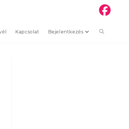
vél
Kapcsolat
Bejelentkezés
Toggle
website
search