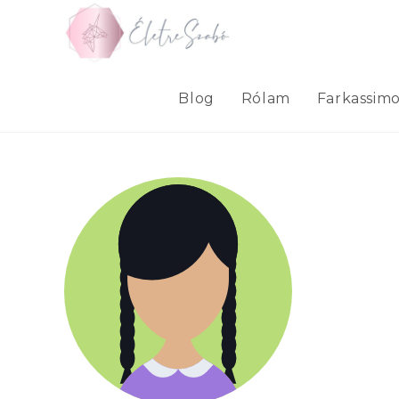
Skip
to
content
Blog
Rólam
Farkassim