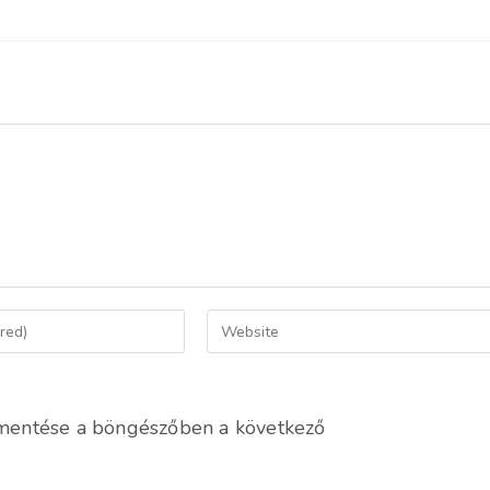
Enter
your
website
URL
mentése a böngészőben a következő
(optional)