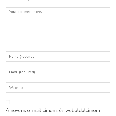
Comment
Enter
your
name
Enter
or
your
username
email
Enter
to
address
your
comment
to
website
comment
URL
A nevem, e-mail címem, és weboldalcímem
(optional)