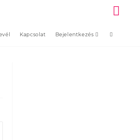
evél
Kapcsolat
Bejelentkezés
Toggle
website
search