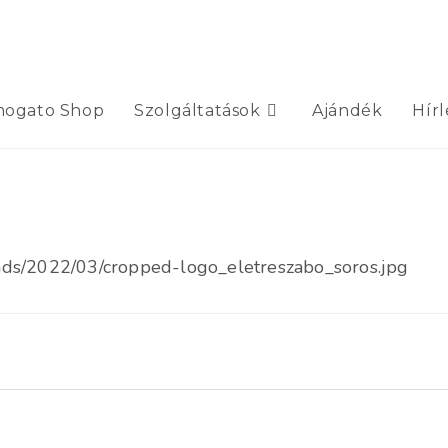
mogato Shop
Szolgáltatások
Ajándék
Hírl
ads/2022/03/cropped-logo_eletreszabo_soros.jpg