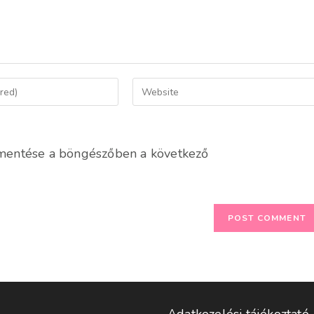
Enter
your
website
URL
mentése a böngészőben a következő
(optional)