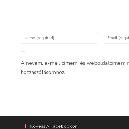
Enter
Enter
your
your
name
email
or
address
A nevem, e-mail címem, és weboldalcímem 
username
to
to
comment
hozzászólásomhoz.
comment
Kövess A Facebookon!