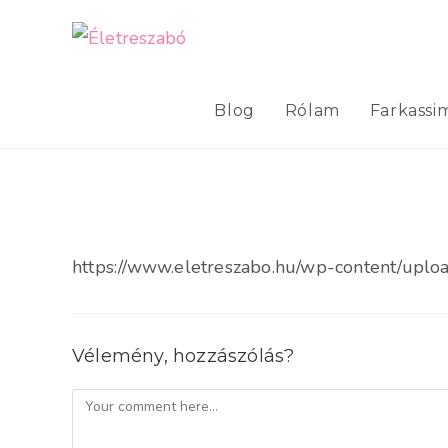
Skip
to
content
Blog
Rólam
Farkassi
https://www.eletreszabo.hu/wp-content/uplo
Vélemény, hozzászólás?
Comment