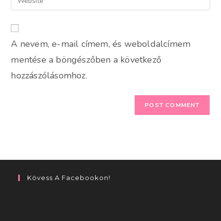
address
your
comment
to
website
comment
URL
A nevem, e-mail címem, és weboldalcímem
(optional)
mentése a böngészőben a következő
hozzászólásomhoz.
Kövess A Facebookon!