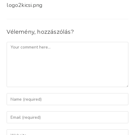
logo2kicsi.png
Vélemény, hozzászólás?
Comment
Enter
your
name
Enter
or
your
username
email
Enter
to