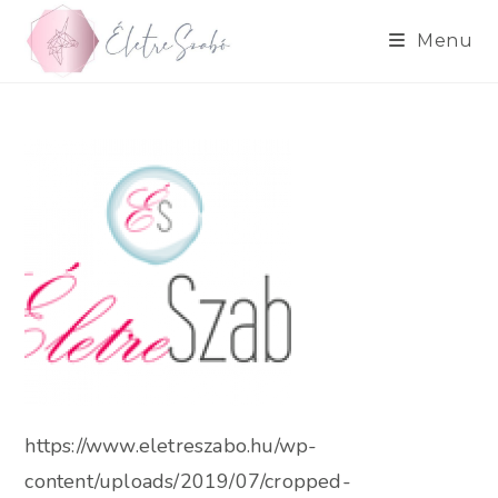
Skip
to
Menu
content
https://www.eletreszabo.hu/wp-
content/uploads/2019/07/cropped-