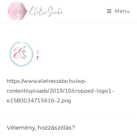
Skip
to
Menu
content
https://www.eletreszabo.hu/wp-
content/uploads/2019/10/cropped-logo1-
e1580034715616-2.png
Vélemény, hozzászólás?