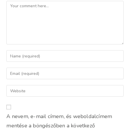
Comment
Enter
your
name
Enter
or
your
username
email
Enter
to
address
your
comment
to
website
comment
URL
A nevem, e-mail címem, és weboldalcímem
(optional)
mentése a böngészőben a következő