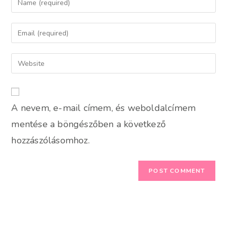
your
name
Enter
or
your
username
email
Enter
to
address
your
comment
to
website
comment
URL
A nevem, e-mail címem, és weboldalcímem
(optional)
mentése a böngészőben a következő
hozzászólásomhoz.