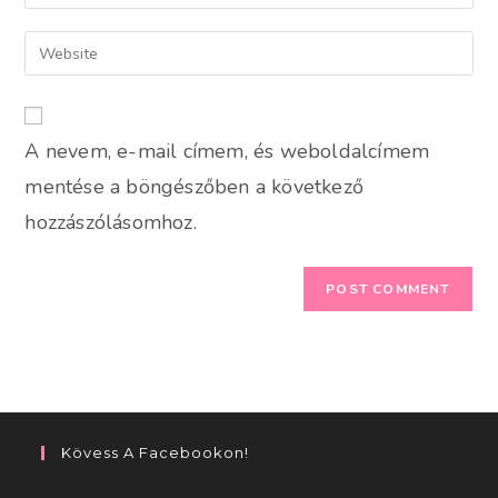
your
username
email
Enter
to
address
your
comment
to
website
comment
URL
A nevem, e-mail címem, és weboldalcímem
(optional)
mentése a böngészőben a következő
hozzászólásomhoz.
Kövess A Facebookon!