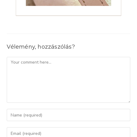
Vélemény, hozzászólás?
Comment
Enter
your
name
Enter
or