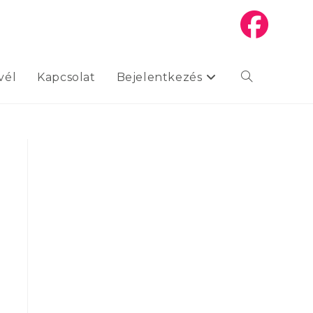
vél
Kapcsolat
Bejelentkezés
Toggle
website
search