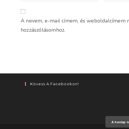
your
your
name
email
or
address
A nevem, e-mail címem, és weboldalcímem 
username
to
to
comment
hozzászólásomhoz.
comment
Kövess A Facebookon!
A honlap to