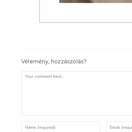
Vélemény, hozzászólás?
Comment
Enter
Enter