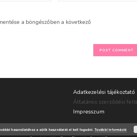
your
website
URL
mentése a böngészőben a következő
(optional)
Adatkezelési tájékoztató
Általános szerződési felt
Impresszum
vábbi használatához a sütik használatát el kell fogadni.
További információ