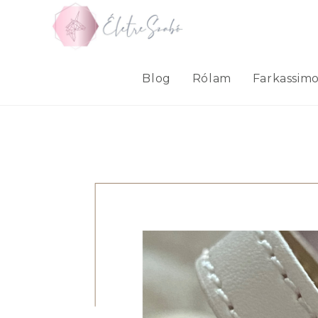
Skip
to
content
Blog
Rólam
Farkassim