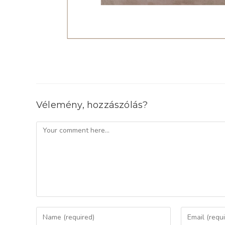
Vélemény, hozzászólás?
Comment
Enter
Enter