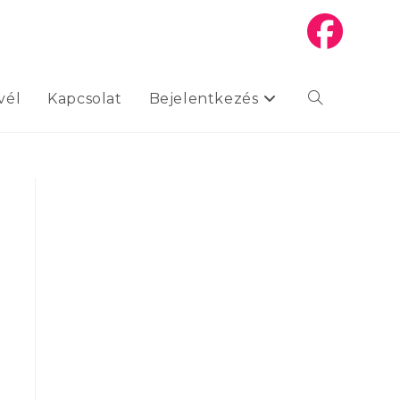
vél
Kapcsolat
Bejelentkezés
Toggle
website
search