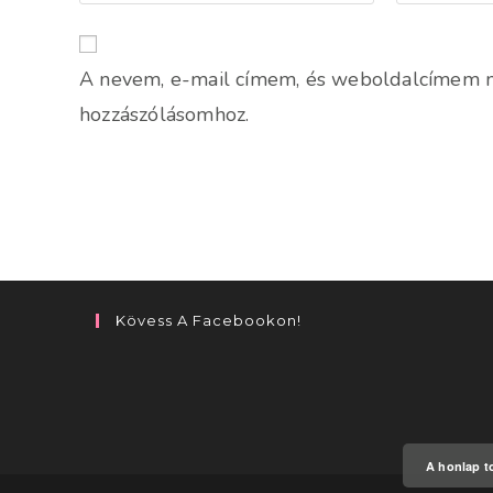
your
your
name
email
or
address
A nevem, e-mail címem, és weboldalcímem 
username
to
to
comment
hozzászólásomhoz.
comment
Kövess A Facebookon!
A honlap to