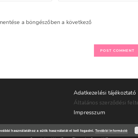
your
website
URL
mentése a böngészőben a következő
(optional)
Adatkezelési tájékoztató
Általános szerződési felt
Impresszum
vábbi használatához a sütik használatát el kell fogadni.
További információ