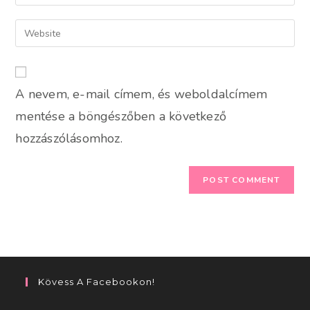
your
username
email
Enter
to
address
your
comment
to
website
comment
URL
A nevem, e-mail címem, és weboldalcímem
(optional)
mentése a böngészőben a következő
hozzászólásomhoz.
Kövess A Facebookon!