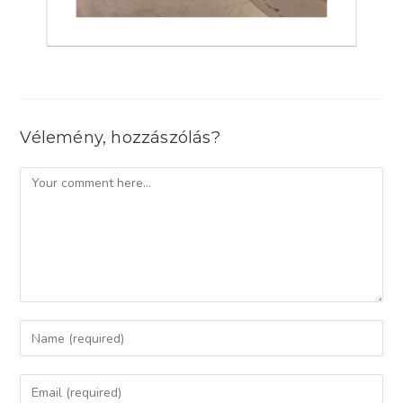
Vélemény, hozzászólás?
Comment
Enter
your
name
Enter
or