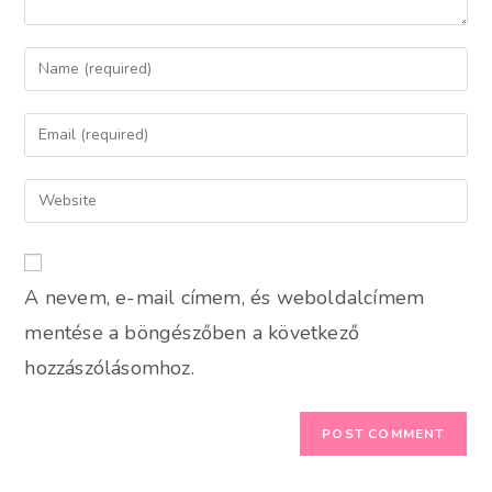
Enter
your
name
Enter
or
your
username
email
Enter
to
address
your
comment
to
website
comment
URL
A nevem, e-mail címem, és weboldalcímem
(optional)
mentése a böngészőben a következő
hozzászólásomhoz.