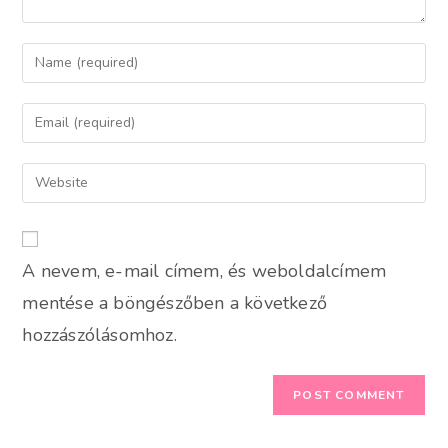
Enter
your
name
Enter
or
your
username
email
Enter
to
address
your
comment
to
website
comment
URL
A nevem, e-mail címem, és weboldalcímem
(optional)
mentése a böngészőben a következő
hozzászólásomhoz.