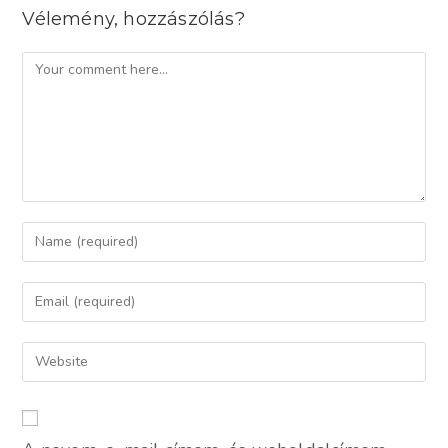
Vélemény, hozzászólás?
Comment
Enter
your
name
Enter
or
your
username
email
Enter
to
address
your
comment
to
website
comment
URL