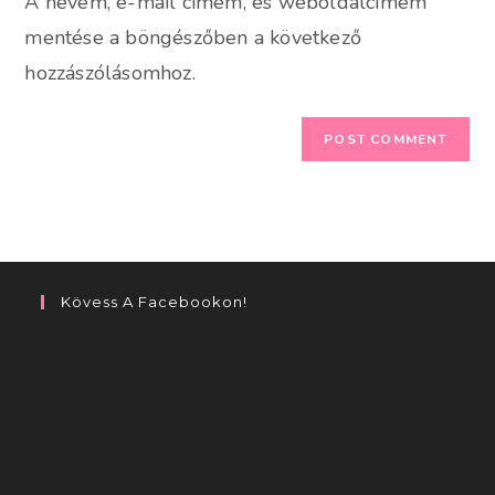
A nevem, e-mail címem, és weboldalcímem
(optional)
mentése a böngészőben a következő
hozzászólásomhoz.
Kövess A Facebookon!