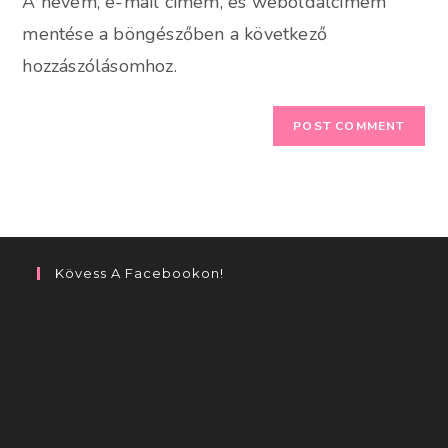
A nevem, e-mail címem, és weboldalcímem
(optional)
mentése a böngészőben a következő
hozzászólásomhoz.
Kövess A Facebookon!