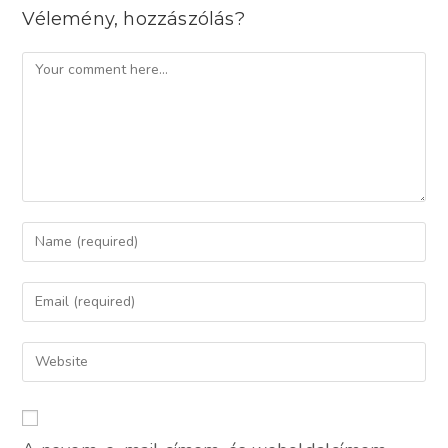
Vélemény, hozzászólás?
Comment
Enter
your
name
Enter
or
your
username
email
Enter
to
address
your
comment
to
website
comment
URL