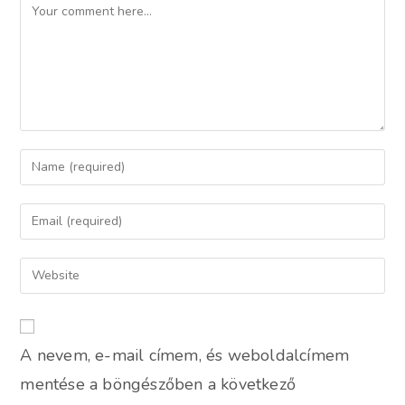
Comment
Enter
your
name
Enter
or
your
username
email
Enter
to
address
your
comment
to
website
comment
URL
A nevem, e-mail címem, és weboldalcímem
(optional)
mentése a böngészőben a következő