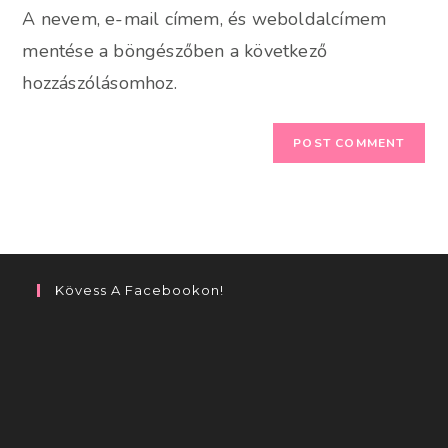
A nevem, e-mail címem, és weboldalcímem
(optional)
mentése a böngészőben a következő
hozzászólásomhoz.
Kövess A Facebookon!