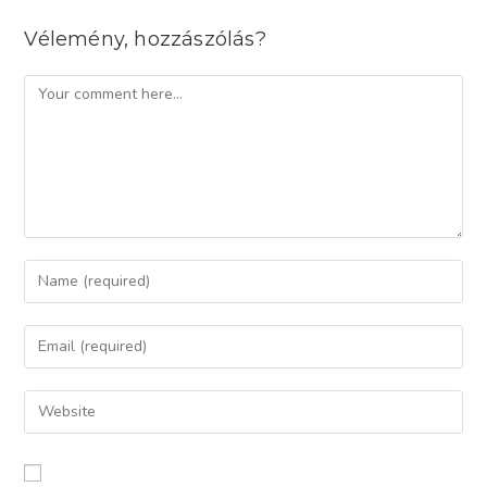
Vélemény, hozzászólás?
Comment
Enter
your
name
Enter
or
your
username
email
Enter
to
address
your
comment
to
website
comment
URL