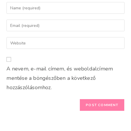
Enter
your
name
Enter
or
your
username
email
Enter
to
address
your
comment
to
website
comment
URL
A nevem, e-mail címem, és weboldalcímem
(optional)
mentése a böngészőben a következő
hozzászólásomhoz.