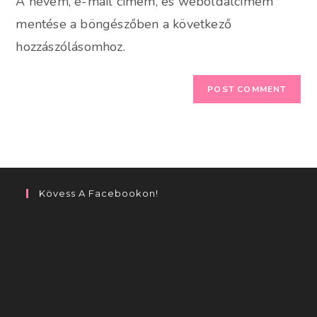
A nevem, e-mail címem, és weboldalcímem
(optional)
mentése a böngészőben a következő
hozzászólásomhoz.
Kövess A Facebookon!