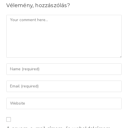
Vélemény, hozzászólás?
Comment
Enter
your
name
Enter
or
your
username
email
Enter
to
address
your
comment
to
website
comment
URL