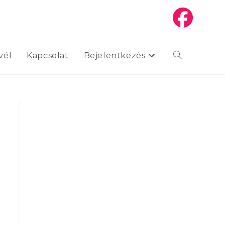
vél
Kapcsolat
Bejelentkezés
Toggle
website
search