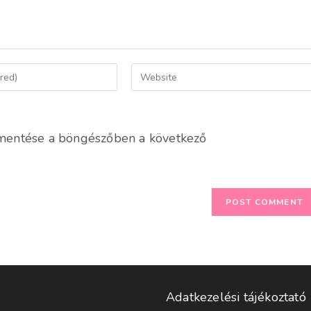
Enter
your
website
URL
mentése a böngészőben a következő
(optional)
Adatkezelési tájékoztató