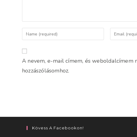
Enter
Enter
your
your
name
email
or
address
A nevem, e-mail címem, és weboldalcímem 
username
to
to
comment
hozzászólásomhoz.
comment
Kövess A Facebookon!