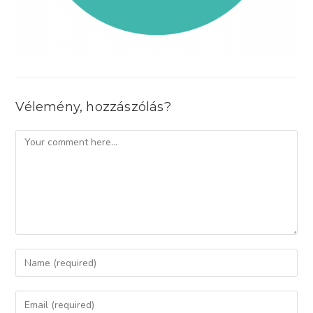
Vélemény, hozzászólás?
Comment
Enter
your
name
Enter
or