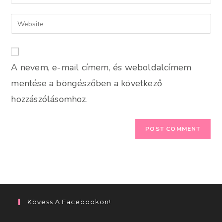
your
username
email
Enter
to
address
your
comment
to
website
comment
URL
A nevem, e-mail címem, és weboldalcímem
(optional)
mentése a böngészőben a következő
hozzászólásomhoz.
Kövess A Facebookon!