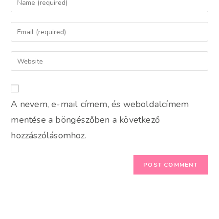
your
name
Enter
or
your
username
email
Enter
to
address
your
comment
to
website
comment
URL
A nevem, e-mail címem, és weboldalcímem
(optional)
mentése a böngészőben a következő
hozzászólásomhoz.