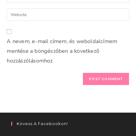
your
username
email
Enter
to
address
your
comment
to
website
comment
URL
A nevem, e-mail címem, és weboldalcímem
(optional)
mentése a böngészőben a következő
hozzászólásomhoz.
Kövess A Facebookon!