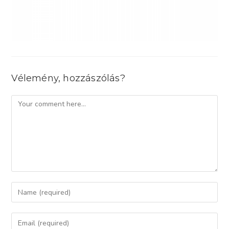
Vélemény, hozzászólás?
Comment
Enter
your
name
Enter
or