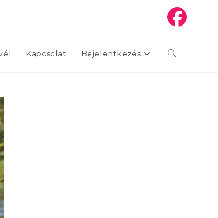
vél
Kapcsolat
Bejelentkezés
Toggle
website
search