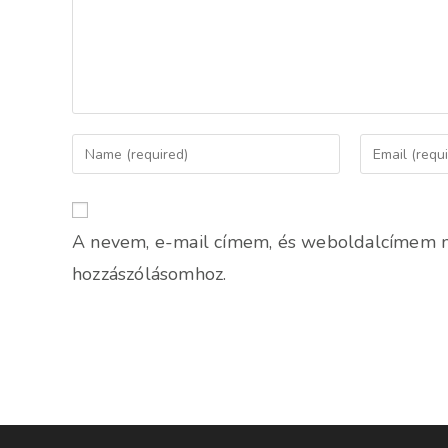
Enter
Enter
your
your
name
email
or
address
A nevem, e-mail címem, és weboldalcímem 
username
to
to
comment
hozzászólásomhoz.
comment