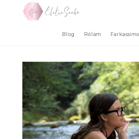
Skip
to
content
Blog
Rólam
Farkassim