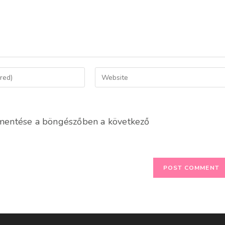
Enter
your
website
URL
mentése a böngészőben a következő
(optional)