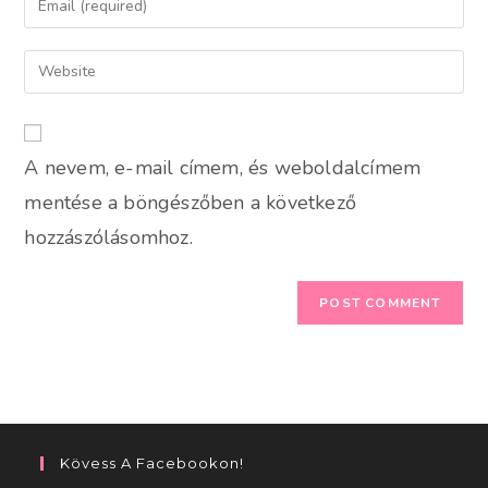
or
your
username
email
Enter
to
address
your
comment
to
website
comment
URL
A nevem, e-mail címem, és weboldalcímem
(optional)
mentése a böngészőben a következő
hozzászólásomhoz.
Kövess A Facebookon!