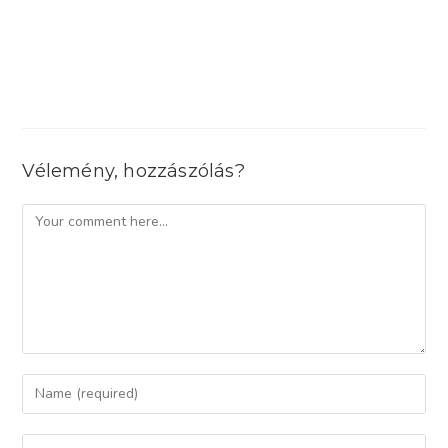
Vélemény, hozzászólás?
Comment
Enter
your
name
Enter