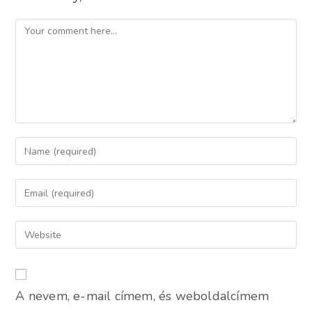
Comment
Enter
your
name
Enter
or
your
username
email
Enter
to
address
your
comment
to
website
comment
URL
A nevem, e-mail címem, és weboldalcímem
(optional)