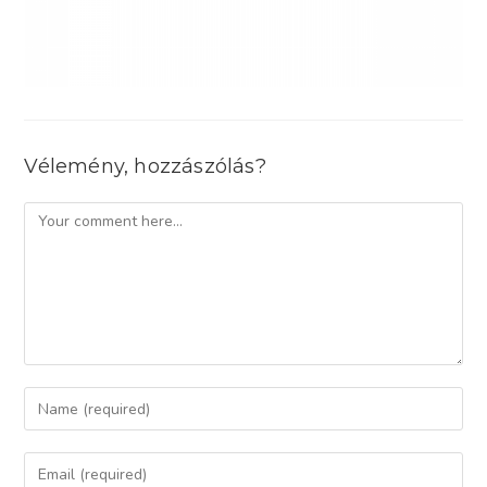
Vélemény, hozzászólás?
Comment
Enter
your
name
Enter
or