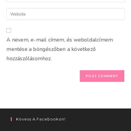
your
username
email
Enter
to
address
your
comment
to
website
comment
URL
A nevem, e-mail címem, és weboldalcímem
(optional)
mentése a böngészőben a következő
hozzászólásomhoz.
Kövess A Facebookon!