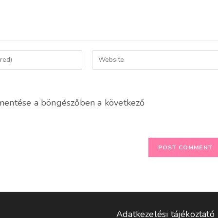
Enter
your
website
URL
mentése a böngészőben a következő
(optional)
Adatkezelési tájékoztató