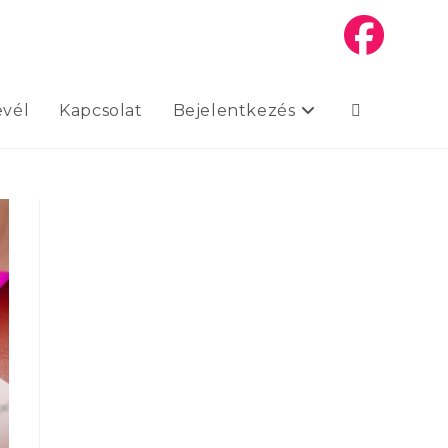
evél
Kapcsolat
Bejelentkezés
Toggle
website
search