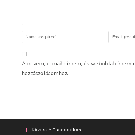
Enter
Enter
your
your
name
email
or
address
A nevem, e-mail címem, és weboldalcímem 
username
to
to
comment
hozzászólásomhoz.
comment
Kövess A Facebookon!