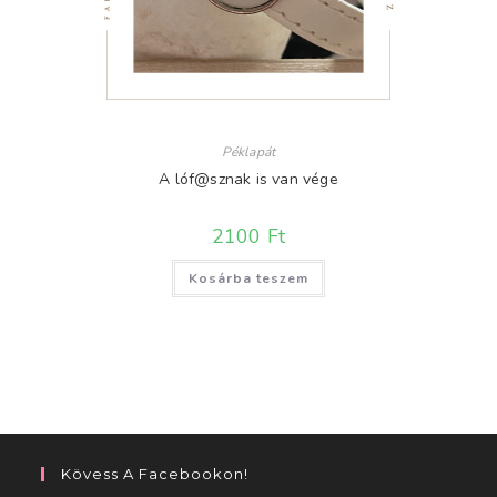
Péklapát
A lóf@sznak is van vége
2100
Ft
Kosárba teszem
Kövess A Facebookon!