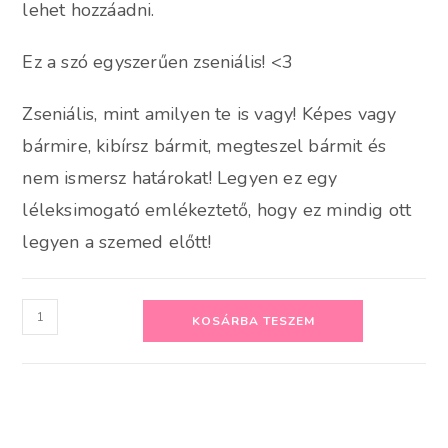
lehet hozzáadni.
Ez a szó egyszerűen zseniális! <3
Zseniális, mint amilyen te is vagy! Képes vagy
bármire, kibírsz bármit, megteszel bármit és
nem ismersz határokat! Legyen ez egy
léleksimogató emlékeztető, hogy ez mindig ott
legyen a szemed előtt!
Zseniális
KOSÁRBA TESZEM
mennyiség