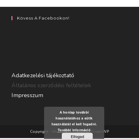
Kövess A Facebookon!
Adatkezelési tájékoztató
Általános szerződési feltételek
Impresszum
A honlap további
használatához a sütik
használatát el kell fogadni.
További információ
Copyright - WordPress Theme by OceanWP
Elfogad