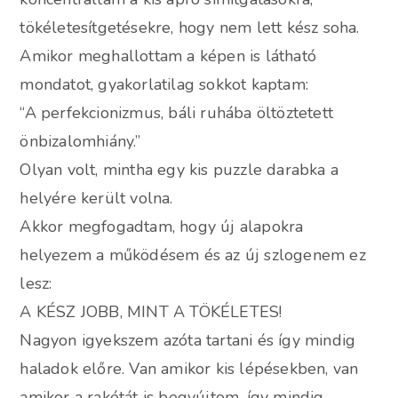
tökéletesítgetésekre, hogy nem lett kész soha.
Amikor meghallottam a képen is látható
mondatot, gyakorlatilag sokkot kaptam:
“A perfekcionizmus, báli ruhába öltöztetett
önbizalomhiány.”
Olyan volt, mintha egy kis puzzle darabka a
helyére került volna.
Akkor megfogadtam, hogy új alapokra
helyezem a működésem és az új szlogenem ez
lesz:
A KÉSZ JOBB, MINT A TÖKÉLETES!
Nagyon igyekszem azóta tartani és így mindig
haladok előre. Van amikor kis lépésekben, van
amikor a rakétát is begyújtom, így mindig