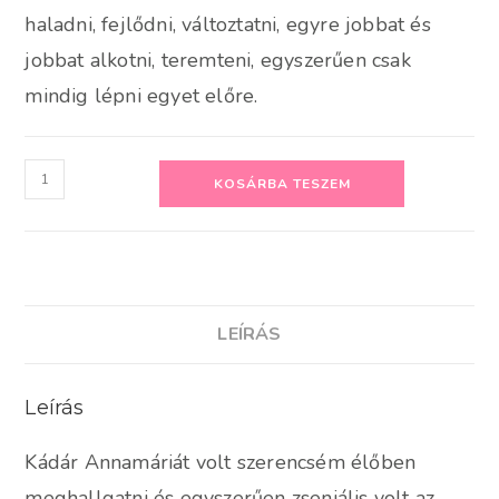
haladni, fejlődni, változtatni, egyre jobbat és
jobbat alkotni, teremteni, egyszerűen csak
mindig lépni egyet előre.
A
KOSÁRBA TESZEM
kész
jobb,
mint
a
tökéletes
LEÍRÁS
mennyiség
Leírás
Kádár Annamáriát volt szerencsém élőben
meghallgatni és egyszerűen zseniális volt az